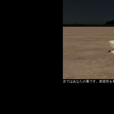
次ではあなたの番です。創造性を
Warning
: Undefined variable
Warning
: Trying to access arra
Warning
: Trying to access arra