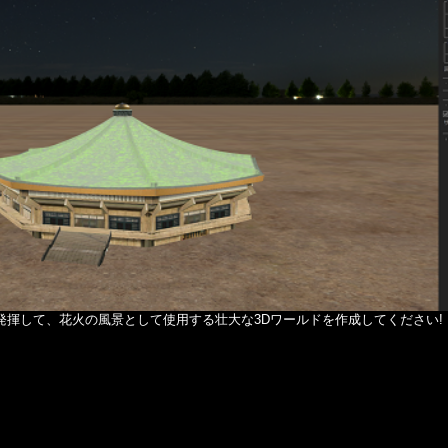
発揮して、花火の風景として使用する壮大な3Dワールドを作成してください!
 $member in
/home/yumetan/simhanabi.org/public_html/fwsim-manu
y offset on null in
/home/yumetan/simhanabi.org/public_html/fwsim
y offset on null in
/home/yumetan/simhanabi.org/public_html/fwsim