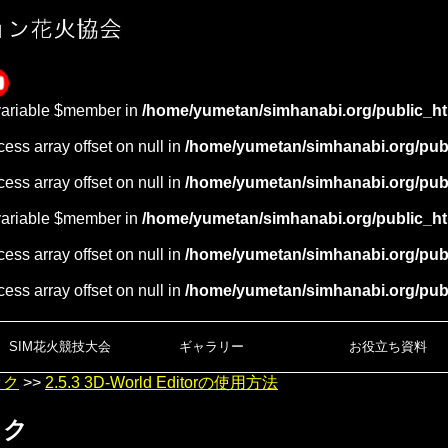
variable $member in
/home/yumetan/simhanabi.org/public_ht
cess array offset on null in
/home/yumetan/simhanabi.org/publ
cess array offset on null in
/home/yumetan/simhanabi.org/publ
variable $member in
/home/yumetan/simhanabi.org/public_ht
cess array offset on null in
/home/yumetan/simhanabi.org/publ
cess array offset on null in
/home/yumetan/simhanabi.org/publ
SIM花火競技大会
ギャラリー
お役立ち資料
ック
>>
2.5.3 3D‑World Editorの使用方法
ック