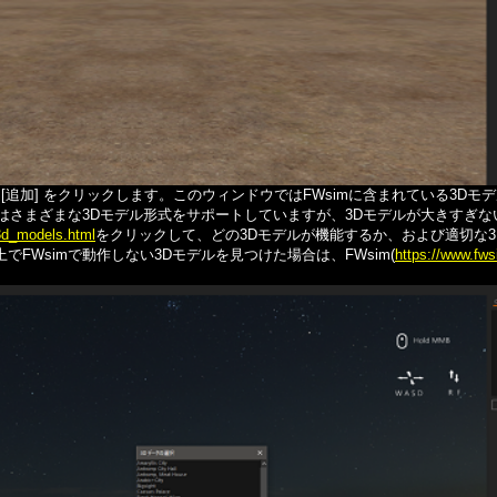
[追加] をクリックします。このウィンドウではFWsimに含まれている3D
mはさまざまな3Dモデル形式をサポートしていますが、3Dモデルが大きすぎ
3d_models.html
をクリックして、どの3Dモデルが機能するか、および適切な
FWsimで動作しない3Dモデルを見つけた場合は、FWsim(
https://www.fw