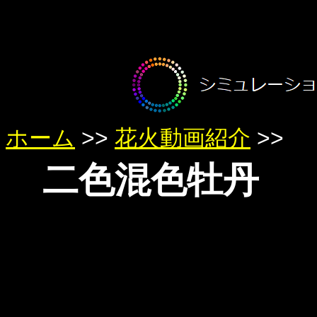
Warning
: Undefined array key 0 in
/home/yumetan/simhanabi.org/
Warning
: Trying to access array offset on null in
/home/yumetan/sim
ホーム
>>
花火動画紹介
>>
二色混色牡丹