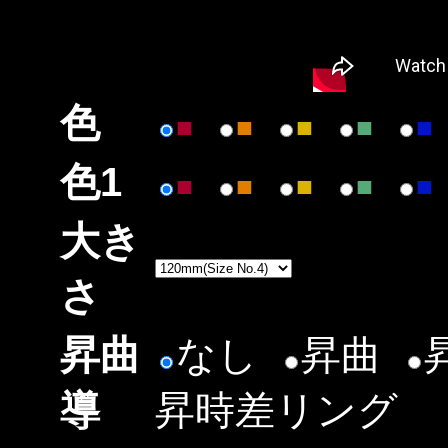
色
■
■
■
■
■
色1
■
■
■
■
■
大き
さ
昇曲
なし
昇曲
導
昇時差リング