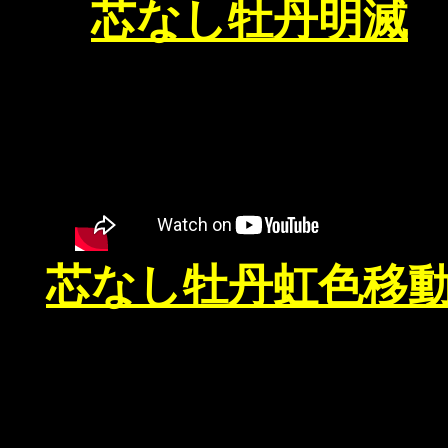
芯なし牡丹明滅
芯なし牡丹虹色移