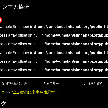
variable $member in
/home/yumetan/simhanabi.org/public_ht
cess array offset on null in
/home/yumetan/simhanabi.org/publ
cess array offset on null in
/home/yumetan/simhanabi.org/publ
variable $member in
/home/yumetan/simhanabi.org/public_ht
cess array offset on null in
/home/yumetan/simhanabi.org/publ
cess array offset on null in
/home/yumetan/simhanabi.org/publ
SIM花火競技大会
ギャラリー
お役立ち資料
ック
>>
7.2.2 動画に文字を表示する
ック