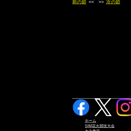
前の節
<< >>
次の節
ホーム
SIM花火競技大会