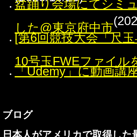
盆踊り会場にてシミ
(202
した@東京府中市
[第6回競技大会「尺玉
10号玉FWEファイル
「Udemy」に動画講
ブログ
日本人がアメリカで取得した