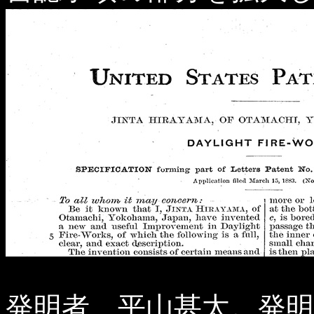
発明者、平山甚太。発明の名