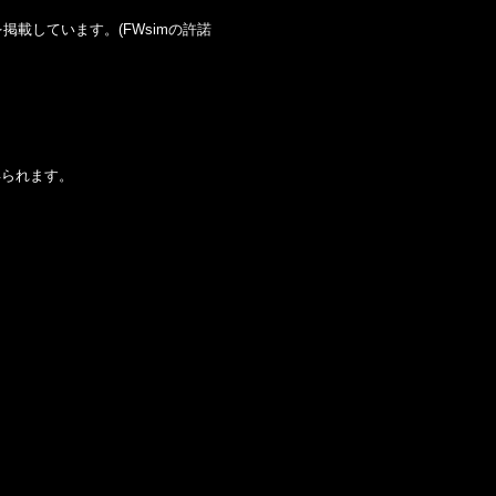
載しています。(FWsimの許諾
得られます。
al/index.php
on line
87
-manual/index.php
on line
87
-manual/index.php
on line
87
al/index.php
on line
89
-manual/index.php
on line
89
-manual/index.php
on line
89