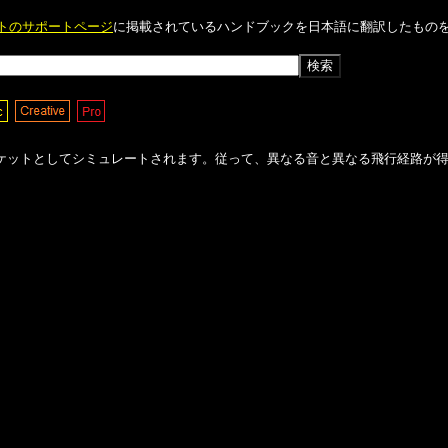
イトのサポートページ
に掲載されているハンドブックを日本語に翻訳したものを掲
ケットとしてシミュレートされます。従って、異なる音と異なる飛行経路が
 $member in
/home/yumetan/simhanabi.org/public_html/fwsim-manu
y offset on null in
/home/yumetan/simhanabi.org/public_html/fwsim
y offset on null in
/home/yumetan/simhanabi.org/public_html/fwsim
 $member in
/home/yumetan/simhanabi.org/public_html/fwsim-manu
y offset on null in
/home/yumetan/simhanabi.org/public_html/fwsim
y offset on null in
/home/yumetan/simhanabi.org/public_html/fwsim