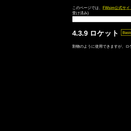
このページでは、
FWsim公式サ
受け済み)
4.3.9 ロケット
割物のように使用できますが、ロ
Warning
: Undefined variable
Warning
: Trying to access arra
Warning
: Trying to access arra
Warning
: Undefined variable
Warning
: Trying to access arra
Warning
: Trying to access arra