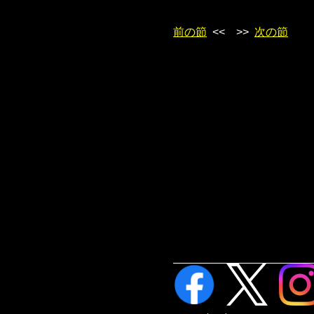
前の節
<< >>
次の節