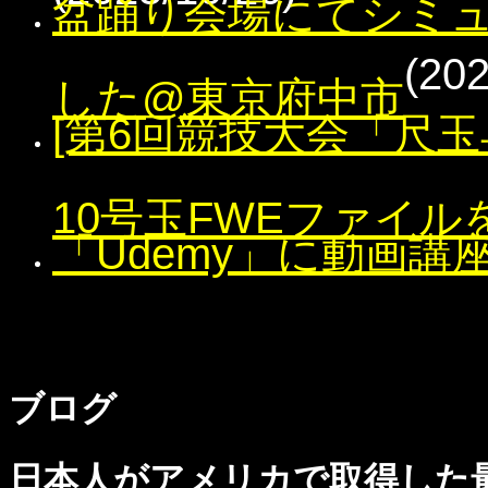
盆踊り会場にてシミ
(202
した@東京府中市
[第6回競技大会「尺玉
10号玉FWEファイル
「Udemy」に動画講
ブログ
日本人がアメリカで取得した