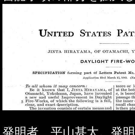
発明者、平山甚太。発明の名