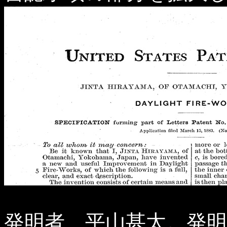
発明者、平山甚太。発明の名