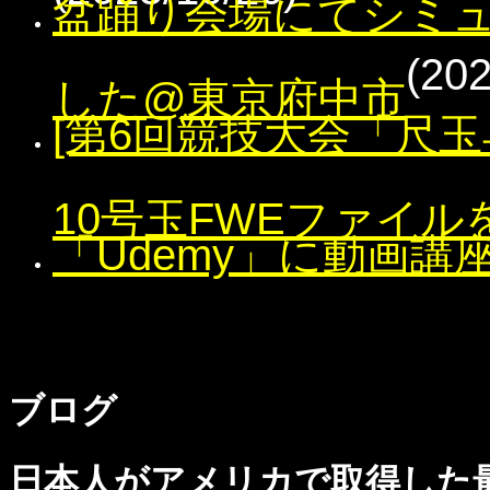
盆踊り会場にてシミ
(202
した@東京府中市
[第6回競技大会「尺玉
10号玉FWEファイル
「Udemy」に動画講
ブログ
日本人がアメリカで取得した